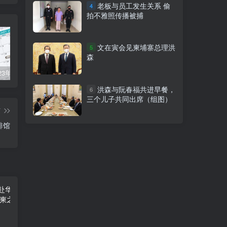
老板与员工发生关系 偷
4
拍不雅照传播被捕
文在寅会见柬埔寨总理洪
5
森
柬埔寨2023年法定公共假期
俞凌雄-中柬商业协会首任主席
柬埔寨2022年各行业平均工资
洪森与阮春福共进早餐，
6
三个儿子共同出席（组图）
篇
咖啡馆