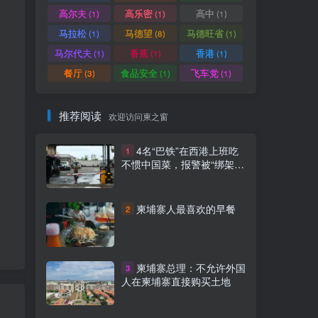
高尔夫
高乐密
高中
(1)
(1)
(1)
马拉松
马德望
马德旺省
(1)
(8)
(1)
马尔代夫
香蕉
香港
(1)
(1)
(1)
。
餐厅
食品安全
飞车党
(3)
(1)
(1)
推荐阅读
欢迎访问柬之窗
4名“巴铁”在西港上班吃
1
不惯中国菜，报警被“绑架”
已获救
柬埔寨人最喜欢的早餐
2
柬埔寨总理：不允许​外国
3
人在柬埔寨直接购买土地