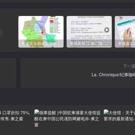
+
柬埔寨首都金边市各区与分区名称分布
柬埔寨税:工资、增值、预扣、利润、专利、产业、注册税
下一
La. Chronique/纪事