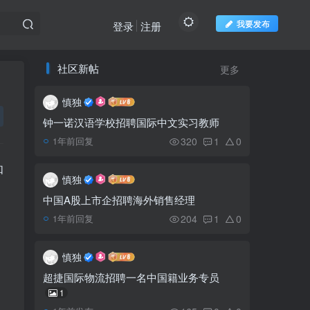
我要发布
登录
注册
社区新帖
更多
推荐阅读
欢迎访问柬之窗
慎独
4名“巴铁”在西港上班吃
1
不惯中国菜，报警被“绑架”
钟一诺汉语学校招聘国际中文实习教师
已获救
320
1
0
1年前回复
柬埔寨人最喜欢的早餐
2
如
慎独
中国A股上市企招聘海外销售经理
204
1
0
1年前回复
柬埔寨总理：不允许​外国
3
人在柬埔寨直接购买土地
慎独
老板与员工发生关系 偷
超捷国际物流招聘一名中国籍业务专员
4
拍不雅照传播被捕
1