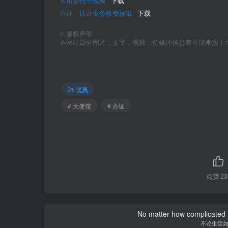
常用委托书模板
下载
公证、认证业务收费标准
下载
©
版权声明
本网站部分图片，文字，视频，多媒体信息有可能来源于
优惠
# 大使馆
# 办证
点赞
23
No matter how complicated y
不论生活