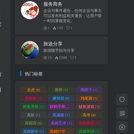
服务商务
企业与事件通告，任何企业与事主
我
可以发布利益相关通告，让用户第
一时间掌握变化。
安
1
150
1
旅途分享
介
旅游随手拍与分享
10
2088
1
热门标签
馆
日
龙虎
黑帮
黑匣子
(0)
(1)
(1)
黄貂鱼
麻将胡
鸡尾酒
(1)
(0)
(1)
鳄鱼养殖
鲜鹤平和赏
鱿鱼游戏
(1)
(1)
(1)
高铁
高速路
高考
(1)
(1)
(8)
高棉语
高棉艺术
高棉舞蹈
(3)
(1)
(1)
高棉新年
高棉打字机
高棉帝国
(1)
(1)
(1)