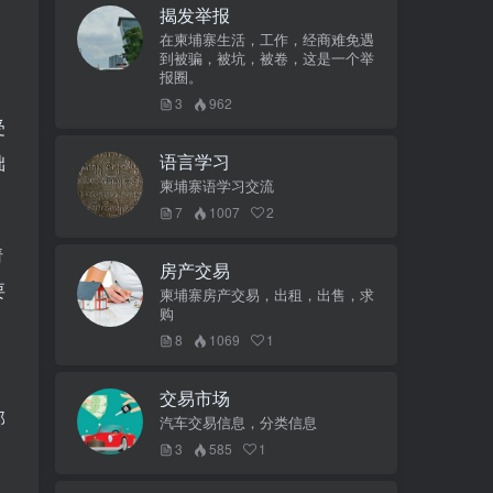
揭发举报
在柬埔寨生活，工作，经商难免遇
到被骗，被坑，被卷，这是一个举
报圈。
内
3
962
受
语言学习
础
柬埔寨语学习交流
7
1007
2
请
房产交易
要
柬埔寨房产交易，出租，出售，求
购
8
1069
1
多
交易市场
部
汽车交易信息，分类信息
3
585
1