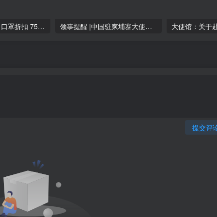
特价促销！KF94 口罩折扣 75%,只需0.3$,永旺1和2有售
领事提醒 |中国驻柬埔寨大使馆提醒在柬中国公民谨防网赌电诈
提交评