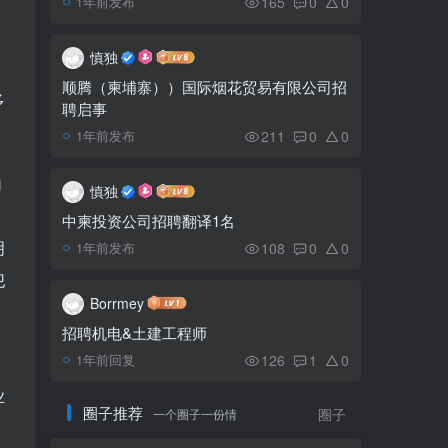
165
0
0
1年前发布
文在寅会见柬埔寨总理洪
5
森
慎独
顺腾（柬埔寨））国际烟花贸易有限公司招
多
聘启事
洪森与阮春福共进早餐，
6
三个儿子共同出席（组图）
211
0
0
1年前发布
的
慎独
中柬投资公司招聘翻译1名
明
108
0
0
1年前发布
犯
Borrmey
招聘机电&土建工程师
126
1
0
1年前回复
国
业
圈子推荐
一个圈子一份情
圈子