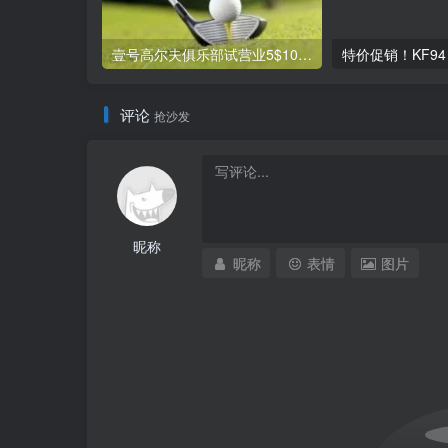
壹号高尔夫俱乐部试营业5$100球
评论
抢沙发
昵称
昵称
表情
图片