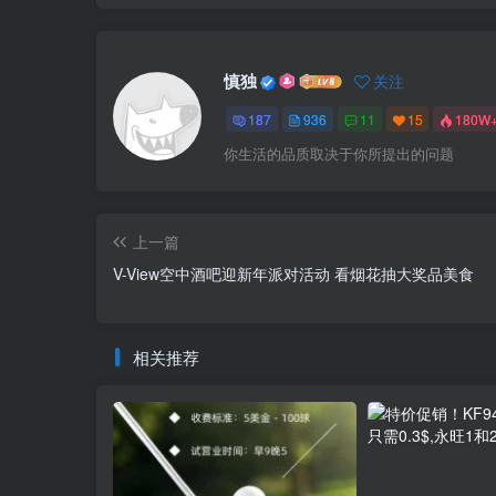
慎独
关注
187
936
11
15
180W
你生活的品质取决于你所提出的问题
上一篇
V-View空中酒吧迎新年派对活动 看烟花抽大奖品美食
相关推荐