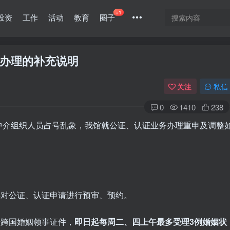
+1
投资
工作
活动
教育
圈子
办理的补充说明
关注
私信
0
1410
238
中介组织人员占号乱象，我馆就公证、认证业务办理重申及调整
对公证、认证申请进行预审、预约。
跨国婚姻领事证件，
即日起每周二、四上午最多受理3例婚姻状