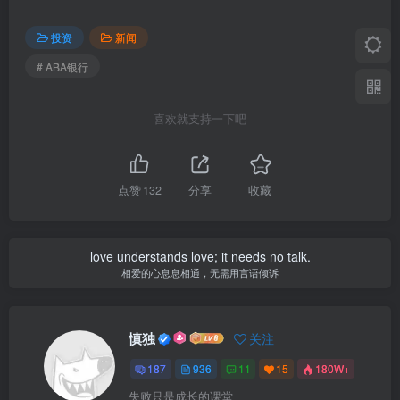
投资
新闻
# ABA银行
喜欢就支持一下吧
点赞
132
分享
收藏
love understands love; it needs no talk.
相爱的心息息相通，无需用言语倾诉
慎独
关注
187
936
11
15
180W+
失败只是成长的课堂