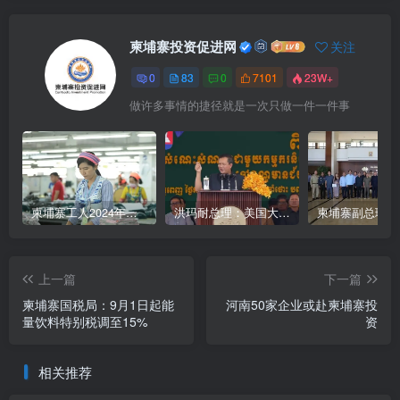
柬埔寨投资促进网
关注
0
83
0
7101
23W+
做许多事情的捷径就是一次只做一件一件事
柬埔寨工人2024年最低薪资涨至204美元
洪玛耐总理：美国大型企业将陆续到柬埔寨考察投资
上一篇
下一篇
柬埔寨国税局：9月1日起能
河南50家企业或赴柬埔寨投
量饮料特别税调至15%
资
相关推荐