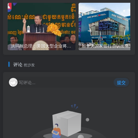
洪玛耐总理：美国大型企业将陆续到柬埔寨考察投资
加
评论
抢沙发
写评论...
提交