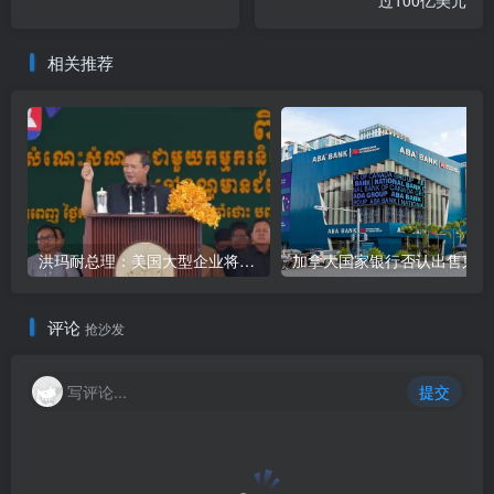
过100亿美元
相关推荐
洪玛耐总理：美国大型企业将陆续到柬埔寨考察投资
加
评论
抢沙发
写评论...
提交