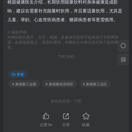
根据健康医生介绍，长期饮用能量饮料对身体健康造成影
响，建议在需要补充能量时饮用，并且要适量饮用，尤其是
儿童、孕妇、心血管疾病患者、糖尿病患者等更需慎用。
©
版权声明
本网站部分图片，文字，视频，多媒体信息有可能来源于互联网资
源，如有版权疑义，请及时通知，本网站主办单位将尽快下架和整
改。
THE END
投资
# 柬埔寨工业园
# 柬埔寨经济特区
# 柬埔寨工业区
喜欢就支持一下吧
点赞
54
分享
收藏