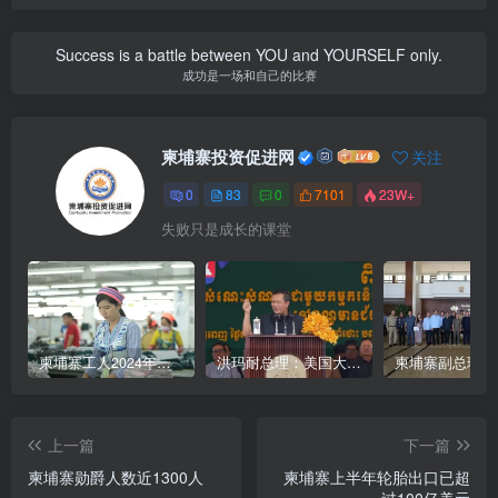
Success is a battle between YOU and YOURSELF only.
成功是一场和自己的比赛
柬埔寨投资促进网
关注
0
83
0
7101
23W+
失败只是成长的课堂
柬埔寨工人2024年最低薪资涨至204美元
洪玛耐总理：美国大型企业将陆续到柬埔寨考察投资
上一篇
下一篇
柬埔寨勋爵人数近1300人
柬埔寨上半年轮胎出口已超