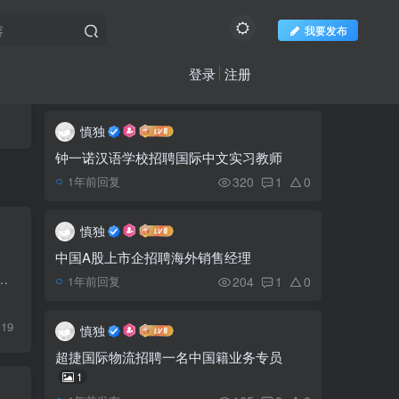
我要发布
登录
注册
推荐阅读
社区新帖
欢迎访问柬之窗
更多
慎独
“走近海外园区，感受鲁
1
企风采” 云话山东走进柬埔
钟一诺汉语学校招聘国际中文实习教师
寨
320
1
0
1年前回复
柬埔寨创下自 11 月 15
2
日以来的最高新病例总数
慎独
中国A股上市企招聘海外销售经理
公安部““断流”行动，从
2例，新增治愈18人、无新增死亡病例，柬埔寨新冠病例共计120956例，累计治愈117180例，累计死亡3015人。柬埔寨17天零死...
3
204
1
0
1年前回复
根源上铲除电信网络诈骗滋
生土壤
119
慎独
柬埔寨航空货运量大幅增
4
超捷国际物流招聘一名中国籍业务专员
长 同比增长28%
1