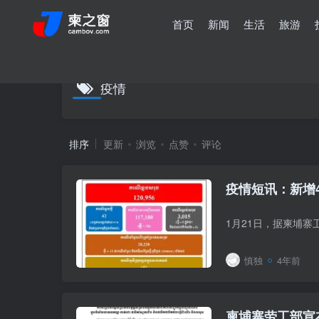
首页
新闻
生活
旅游
疫情
排序
更新
浏览
点赞
评论
疫情短讯：新增4
慎独
4年前
柬埔寨劳工部宣