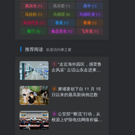
高尔夫
高乐密
高中
(1)
(1)
(1)
马拉松
马德望
马德旺省
(1)
(8)
(1)
马尔代夫
香蕉
香港
(1)
(1)
(1)
餐厅
食品安全
飞车党
(3)
(1)
(1)
推荐阅读
欢迎访问柬之窗
“走近海外园区，感受鲁
1
企风采” 云话山东走进柬埔
寨
柬埔寨创下自 11 月 15
2
日以来的最高新病例总数
公安部““断流”行动，从
3
根源上铲除电信网络诈骗滋
生土壤