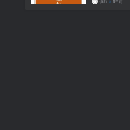
慎独
5年前