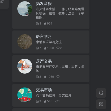
87
揭发举报
在柬埔寨生活，工作，经商难免遇
到被骗，被坑，被卷，这是一个举
报圈。
3
964
语言学习
柬埔寨语学习交流
7
1008
2
房产交易
柬埔寨房产交易，出租，出售，求
购
8
1069
1
交易市场
汽车交易信息，分类信息
3
585
1