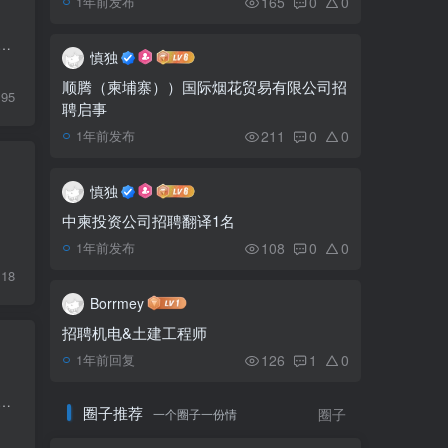
165
0
0
1年前发布
柬邮电部关于办理快递业
5
 2022年1月起，由于新冠疫情进入新常态，大部分工厂已恢复正常运营。自本通知发出之日起停止发放工厂停工补贴，由于旅游业还没恢复，旅行用品和旅游业...
务许可证的通知
慎独
顺腾（柬埔寨））国际烟花贸易有限公司招
95
聘启事
柬埔寨电动与燃油汽车进
6
口关税相差一半
211
0
0
1年前发布
慎独
中柬投资公司招聘翻译1名
108
0
0
1年前发布
118
Borrmey
招聘机电&土建工程师
126
1
0
1年前回复
4 例新冠病例，10 例治愈，无死亡病例。 截至2021年12月21日上午，柬埔寨共有120427新冠病例，治愈116815人，死亡3005人。
圈子推荐
一个圈子一份情
圈子