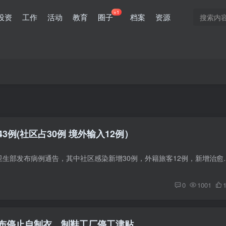
+1
投资
工作
活动
教育
圈子
档案
资源
3例(社区占30例 境外输入12例）
1月21日，据柬埔寨卫生部发布病例通告，其中社区感染新增30例，外籍旅客1
0
1001
布停止自制衣、制鞋工厂停工津贴