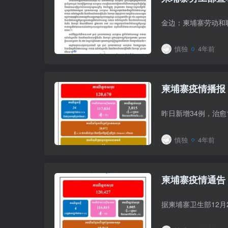
慎独
4年前
柬埔寨疫情播报：
昨日新增34例，治愈
慎独
4年前
柬埔寨疫情通告