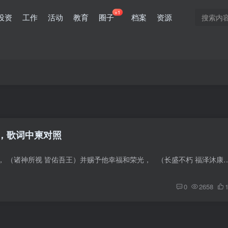
+1
投资
工作
活动
教育
圈子
档案
资源
，歌词中柬对照
上苍保佑我们的国王， （诸神所视 皆佑吾王）并赐予他幸福和荣光， （长盛不朽 福泽沐康）把我们的灵魂和命运来主宰。 （天选
0
2658