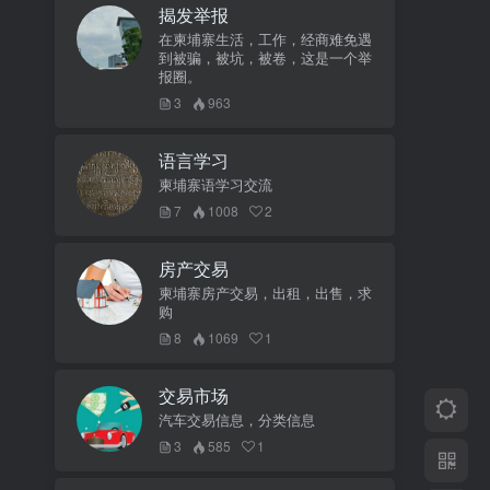
揭发举报
在柬埔寨生活，工作，经商难免遇
到被骗，被坑，被卷，这是一个举
报圈。
3
963
语言学习
柬埔寨语学习交流
7
1008
2
房产交易
柬埔寨房产交易，出租，出售，求
购
8
1069
1
交易市场
汽车交易信息，分类信息
3
585
1