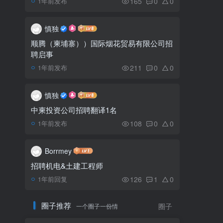
165
0
0
1年前发布
暹粒38条道路竣工 仅剩
5
美化和清洁
慎独
顺腾（柬埔寨））国际烟花贸易有限公司招
聘启事
身陷诈骗集团44名印尼
6
公民被获救，30人曾被从西
211
0
0
1年前发布
港卖到干拉省
慎独
中柬投资公司招聘翻译1名
108
0
0
1年前发布
Borrmey
招聘机电&土建工程师
126
1
0
1年前回复
圈子推荐
一个圈子一份情
圈子