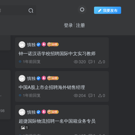
我要发布
登录
注册
推荐阅读
社区新帖
欢迎访问柬之窗
更多
慎独
越南航空出售柬埔寨国家
1
航空35%股份
钟一诺汉语学校招聘国际中文实习教师
320
1
0
1年前回复
2022年暹粒在建、已完
2
成和即将推出的新开发项目
慎独
中国A股上市企招聘海外销售经理
特本克蒙省最大榴莲农场
之德 幸临吾王）祖先的基业代代相传， （其上荣光 君临四方）引...
3
204
1
0
1年前回复
柬新年将开放免费参观和购
买
198
慎独
快讯- 洪森：再买500万
4
超捷国际物流招聘一名中国籍业务专员
剂疫苗,柬埔寨仍缺800万剂
1