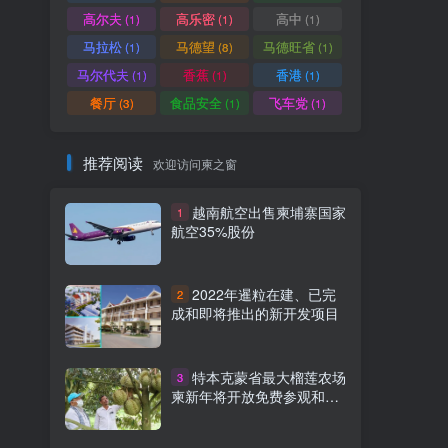
高尔夫
高乐密
高中
(1)
(1)
(1)
马拉松
马德望
马德旺省
(1)
(8)
(1)
马尔代夫
香蕉
香港
(1)
(1)
(1)
餐厅
食品安全
飞车党
(3)
(1)
(1)
推荐阅读
欢迎访问柬之窗
越南航空出售柬埔寨国家
1
航空35%股份
2022年暹粒在建、已完
2
成和即将推出的新开发项目
特本克蒙省最大榴莲农场
3
柬新年将开放免费参观和购
买