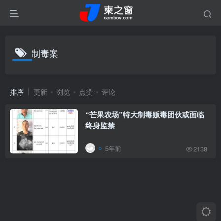
制毒案
排序
更新
浏览
点赞
评论
“芒果农场”特大制毒贩毒团伙或面临
终身监禁
5年前
2138