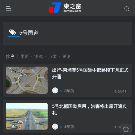
5号国道
排序
更新
浏览
点赞
评论
出行-柬埔寨5号国道中部路段下月正式
开通
3年前
2841
5号北部国道启用，洪森将出席开通典
礼
4年前
1872