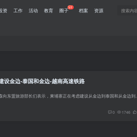
+1
投资
工作
活动
教育
圈子
档案
资源
建设金边-泰国和金边-越南高速铁路
金边：柬埔寨首相洪森向东盟旅游部长们表示，柬埔寨正在考虑建设从金边
0
1746