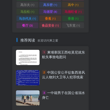
高尔夫
高乐密
高中
(1)
(1)
(1)
马拉松
马德望
马德旺省
(1)
(8)
(1)
马尔代夫
香蕉
香港
(1)
(1)
(1)
餐厅
食品安全
飞车党
(3)
(1)
(1)
推荐阅读
欢迎访问柬之窗
柬埔寨国王西哈莫尼就东
1
航失事致电慰问
中国公安公开征集西港风
2
云人物刘大卫等人犯罪线索
一中籍男子在国公省溺水
3
身亡