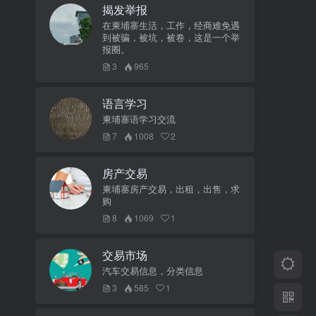
揭发举报
在柬埔寨生活，工作，经商难免遇
到被骗，被坑，被卷，这是一个举
报圈。
3
965
语言学习
柬埔寨语学习交流
7
1008
2
房产交易
柬埔寨房产交易，出租，出售，求
购
8
1069
1
交易市场
汽车交易信息，分类信息
3
585
1