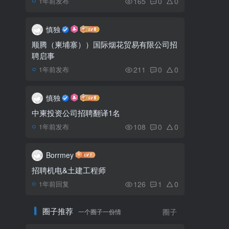
165
0
0
1年前发布
西港四名中国人涉嫌贩毒
5
在赌场被捕
慎独
顺腾（柬埔寨））国际烟花贸易有限公司招
聘启事
一名前金界抗议员工确诊
6
新冠 所有参与抗议者将进行
211
0
0
1年前发布
检测
慎独
中柬投资公司招聘翻译1名
108
0
0
1年前发布
Borrmey
招聘机电&土建工程师
126
1
0
1年前回复
圈子推荐
一个圈子一份情
圈子