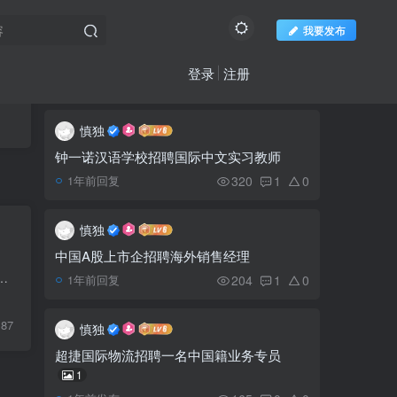
我要发布
登录
注册
推荐阅读
社区新帖
欢迎访问柬之窗
更多
慎独
柬埔寨国王西哈莫尼就东
1
航失事致电慰问
钟一诺汉语学校招聘国际中文实习教师
320
1
0
1年前回复
中国公安公开征集西港风
2
云人物刘大卫等人犯罪线索
慎独
中国A股上市企招聘海外销售经理
一中籍男子在国公省溺水
到泰国和从金边到越南的高速铁路。洪森与1月19日上午在东盟秘书长林作辉先生率领的东盟旅游部长工作会议上表示，到目前为...
3
204
1
0
1年前回复
身亡
87
慎独
西哈努克省一中国公民遭
4
超捷国际物流招聘一名中国籍业务专员
枪击身亡，嫌疑人在逃
1