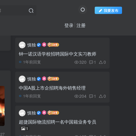
我要发布
登录
注册
推荐阅读
社区新帖
欢迎访问柬之窗
更多
慎独
无需担心转错账，ABA银
1
行推出收付款二维码功能
钟一诺汉语学校招聘国际中文实习教师
320
1
0
1年前回复
洪森：中国不会让柬埔寨
2
陷入“债务陷阱”
慎独
中国A股上市企招聘海外销售经理
韩国绑架嫌疑人在柬被捕
3
204
1
0
1年前回复
被捕
慎独
柬埔寨第四剂要开打了，
4
超捷国际物流招聘一名中国籍业务专员
科兴+辉瑞新冠疫苗“混打”你
1
需要了解
127