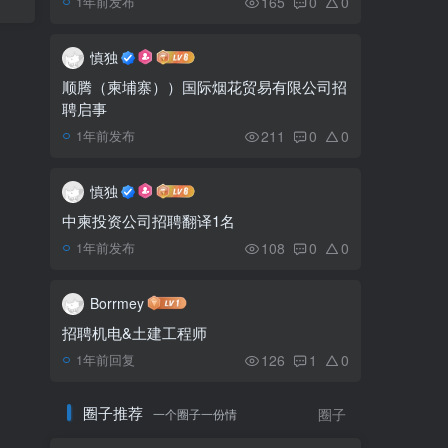
165
0
0
1年前发布
洪玛内：柬埔寨将多措并
5
举改善营商环境
慎独
顺腾（柬埔寨））国际烟花贸易有限公司招
聘启事
柬埔寨2023年1月起薪资
6
税调整 月薪低于150万柬币
211
0
0
1年前发布
无须纳税
慎独
中柬投资公司招聘翻译1名
108
0
0
1年前发布
Borrmey
招聘机电&土建工程师
126
1
0
1年前回复
圈子推荐
一个圈子一份情
圈子