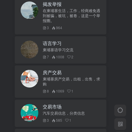
揭发举报
在柬埔寨生活，工作，经商难免遇
到被骗，被坑，被卷，这是一个举
报圈。
3
964
语言学习
柬埔寨语学习交流
7
1008
2
房产交易
柬埔寨房产交易，出租，出售，求
购
8
1069
1
交易市场
汽车交易信息，分类信息
3
585
1