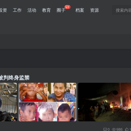
+1
投资
工作
活动
教育
圈子
档案
资源
被判终身监禁
0
986