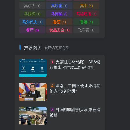
高尔夫
高乐密
高中
(1)
(1)
(1)
马拉松
马德望
马德旺省
(1)
(8)
(1)
马尔代夫
香蕉
香港
(1)
(1)
(1)
餐厅
食品安全
飞车党
(3)
(1)
(1)
推荐阅读
欢迎访问柬之窗
无需担心转错账，ABA银
1
行推出收付款二维码功能
洪森：中国不会让柬埔寨
2
陷入“债务陷阱”
韩国绑架嫌疑人在柬被捕
3
被捕