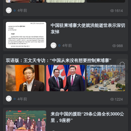
4年前
1614
中国驻柬埔寨大使就洪能逝世表示深切
哀悼
4年前
988
双语版：王文天专访：“中国从来没有想要控制柬埔寨”
4年前
1224
来自中国的援助“29条公路全长3000公
里，9座桥”