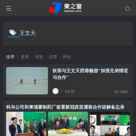
王文天
排序
更新
浏览
点赞
评论
狄班与王文天西港畅游“加强兄弟情谊
与合作”
4年前
1688
科兴公司和柬埔寨制药厂签署新冠疫苗灌装合作谅解备忘录