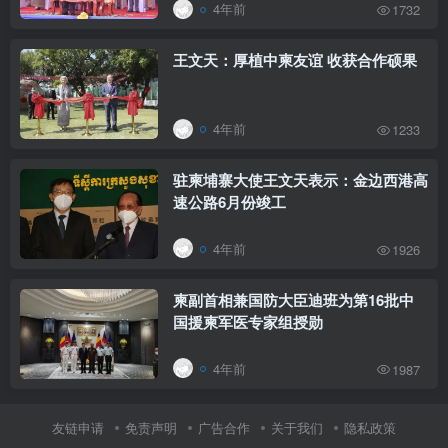
4年前
1732
王文天：厚植中柬友谊 收获合作硕果
4年前
1233
驻柬埔寨大使王文天表示：金边西港高
速公路6月份竣工
4年前
1926
柬副首相兼国防大臣迪班为第16批中
国援柬军医专家组授勋
4年前
1987
友链申请
免责声明
广告合作
关于我们
隐私政策