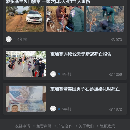
蒙多基里灭门惨案 一家六口5人死亡1人重伤
4年前
973
柬埔寨连续12天无新冠死亡报告
4年前
1256
柬埔寨裔美国男子在参加婚礼时死亡
5年前
1872
友链申请
免责声明
广告合作
关于我们
隐私政策