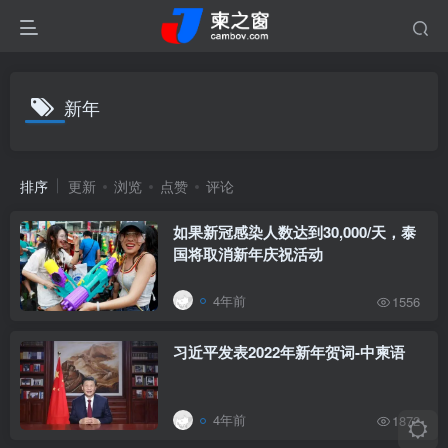
新年
排序
更新
浏览
点赞
评论
如果新冠感染人数达到30,000/天，泰
国将取消新年庆祝活动
4年前
1556
习近平发表2022年新年贺词-中柬语
4年前
1872