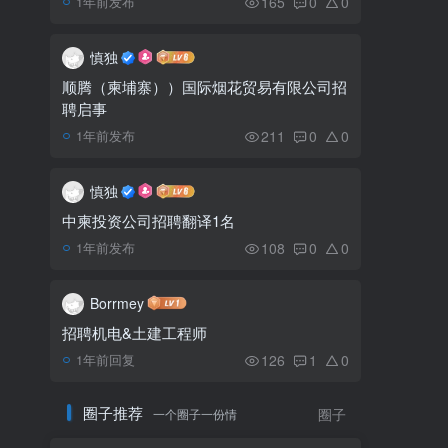
165
0
0
1年前发布
柬埔寨税务行政系统综述
5
慎独
顺腾（柬埔寨））国际烟花贸易有限公司招
聘启事
洪森：中国不会让柬埔寨
6
陷入“债务陷阱”
211
0
0
1年前发布
慎独
中柬投资公司招聘翻译1名
108
0
0
1年前发布
Borrmey
招聘机电&土建工程师
126
1
0
1年前回复
圈子推荐
一个圈子一份情
圈子