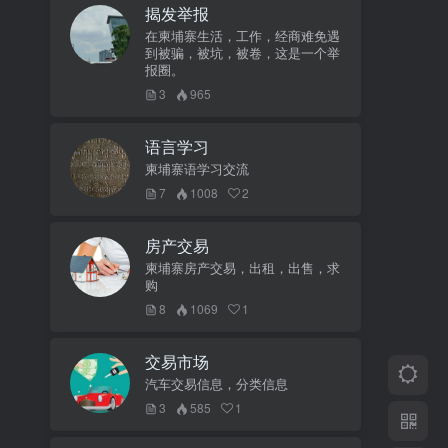
揭发举报
在柬埔寨生活，工作，经商难免遇
到被骗，被坑，被卷，这是一个举
报圈。
3
965
语言学习
柬埔寨语学习交流
7
1008
2
房产交易
柬埔寨房产交易，出租，出售，求
购
8
1069
1
交易市场
汽车交易信息，分类信息
3
585
1