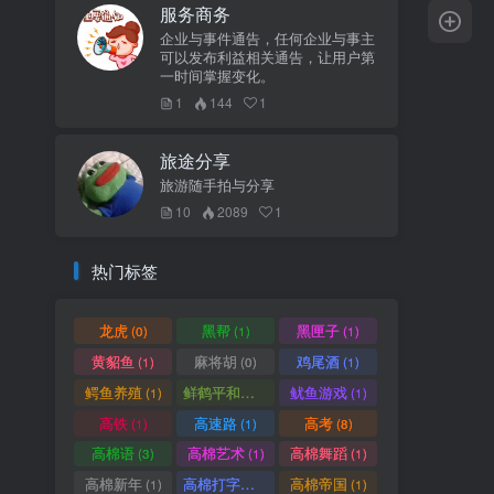
服务商务
企业与事件通告，任何企业与事主
可以发布利益相关通告，让用户第
一时间掌握变化。
1
144
1
旅途分享
旅游随手拍与分享
10
2089
1
热门标签
龙虎
黑帮
黑匣子
(0)
(1)
(1)
黄貂鱼
麻将胡
鸡尾酒
(1)
(0)
(1)
鳄鱼养殖
鲜鹤平和赏
鱿鱼游戏
(1)
(1)
(1)
高铁
高速路
高考
(1)
(1)
(8)
高棉语
高棉艺术
高棉舞蹈
(3)
(1)
(1)
高棉新年
高棉打字机
高棉帝国
(1)
(1)
(1)