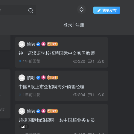
我要发布
登录
注册
推荐阅读
社区新帖
欢迎访问柬之窗
更多
慎独
空心菜花之村 一个纯粹
1
的高棉风格休闲地
钟一诺汉语学校招聘国际中文实习教师
320
1
0
1年前回复
曼谷-暹粒航班将从3月3
2
日起恢复
慎独
中国A股上市企招聘海外销售经理
Tommy Hilfiger汤米希尔
心，包括咖啡店、餐厅、酒吧以及射箭、投斧、台球、棋盘游戏、投杯球等游戏...
3
204
1
0
1年前回复
费格永旺一专卖店开业，正
式进驻柬埔寨
87
慎独
展现高棉古老武术文化的
4
超捷国际物流招聘一名中国籍业务专员
《勇士》预告片发布
1