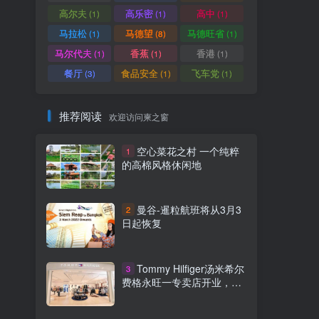
高尔夫
高乐密
高中
(1)
(1)
(1)
马拉松
马德望
马德旺省
(1)
(8)
(1)
马尔代夫
香蕉
香港
(1)
(1)
(1)
餐厅
食品安全
飞车党
(3)
(1)
(1)
推荐阅读
欢迎访问柬之窗
空心菜花之村 一个纯粹
1
的高棉风格休闲地
曼谷-暹粒航班将从3月3
2
日起恢复
Tommy Hilfiger汤米希尔
3
费格永旺一专卖店开业，正
式进驻柬埔寨