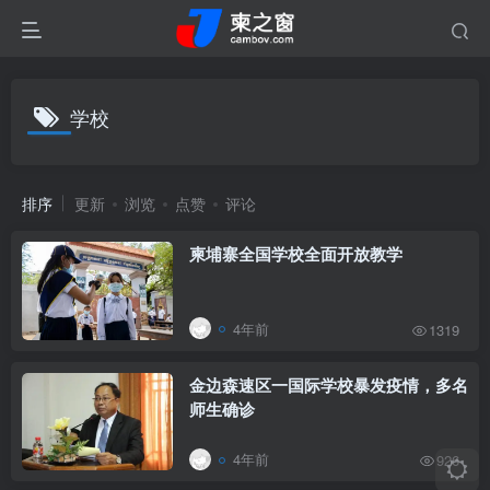
学校
排序
更新
浏览
点赞
评论
柬埔寨全国学校全面开放教学
4年前
1319
金边森速区一国际学校暴发疫情，多名
师生确诊
4年前
926