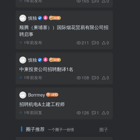
165
0
0
1年前发布
柬埔寨与马尔代夫增加两
5
国之间的直航
慎独
顺腾（柬埔寨））国际烟花贸易有限公司招
聘启事
柬埔寨80和90年代的公
6
共汽车（图集）
211
0
0
1年前发布
慎独
中柬投资公司招聘翻译1名
108
0
0
1年前发布
Borrmey
招聘机电&土建工程师
126
1
0
1年前回复
圈子推荐
一个圈子一份情
圈子