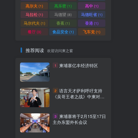
高尔夫
高乐密
高中
(1)
(1)
(1)
马拉松
马德望
马德旺省
(1)
(8)
(1)
马尔代夫
香蕉
香港
(1)
(1)
(1)
餐厅
食品安全
飞车党
(3)
(1)
(1)
推荐阅读
欢迎访问柬之窗
柬埔寨亿丰经济特区
1
语言天才萨利呼吁支持
2
《吴哥王者之战》中柬对抗
赛
柬埔寨将于2月15至17日
3
主办东盟外长会议