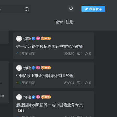
我要发布
登录
注册
推荐阅读
社区新帖
欢迎访问柬之窗
更多
慎独
柬埔寨亿丰经济特区
1
钟一诺汉语学校招聘国际中文实习教师
320
1
0
1年前回复
语言天才萨利呼吁支持
2
《吴哥王者之战》中柬对抗
慎独
赛
中国A股上市企招聘海外销售经理
柬埔寨将于2月15至17日
提（Mong Reththy） 周速光（Sok Kong），将共同建设4号国道连接通往卜哥山的道路，一个出钱，一个出地。据1月25...
3
204
1
0
1年前回复
主办东盟外长会议
153
慎独
今日高考:洪森总理特许
4
超捷国际物流招聘一名中国籍业务专员
新冠患者考生参加高考 安排
1
在医院参加考试