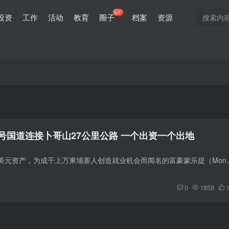
+1
投资
工作
活动
教育
圈子
档案
资源
两大富豪共筑四号国道连接卜哥山27公里公路 一个出资一个出地
两位拥有价值数十亿美元资产，为成千上万柬埔寨人创造就业机会而闻名的富豪蒙乐
0
1858