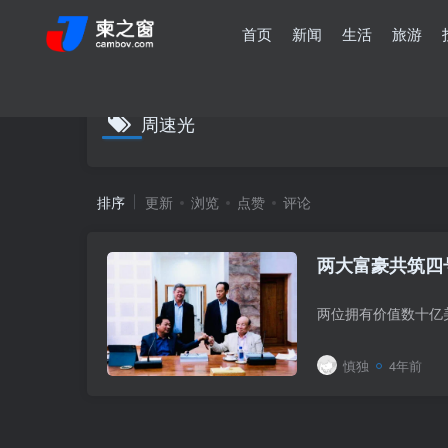
首页
新闻
生活
旅游
周速光
排序
更新
浏览
点赞
评论
慎独
4年前