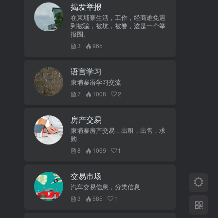
揭发举报
在柬埔寨生活，工作，经商难免遇
到被骗，被坑，被卷，这是一个举
报圈。
3
965
语言学习
柬埔寨语学习交流
7
1008
2
房产交易
柬埔寨房产交易，出租，出售，求
购
8
1069
1
交易市场
汽车交易信息，分类信息
3
585
1