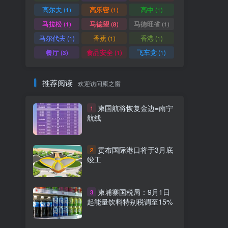
高尔夫
高乐密
高中
(1)
(1)
(1)
马拉松
马德望
马德旺省
(1)
(8)
(1)
马尔代夫
香蕉
香港
(1)
(1)
(1)
餐厅
食品安全
飞车党
(3)
(1)
(1)
推荐阅读
欢迎访问柬之窗
柬国航将恢复金边=南宁
1
航线
贡布国际港口将于3月底
2
竣工
柬埔寨国税局：9月1日
3
起能量饮料特别税调至15%