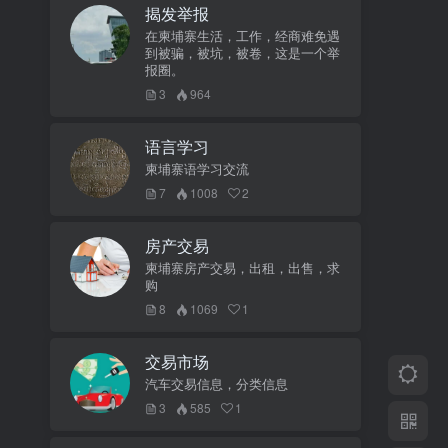
揭发举报
在柬埔寨生活，工作，经商难免遇
到被骗，被坑，被卷，这是一个举
报圈。
3
964
语言学习
柬埔寨语学习交流
7
1008
2
房产交易
柬埔寨房产交易，出租，出售，求
购
8
1069
1
交易市场
汽车交易信息，分类信息
3
585
1