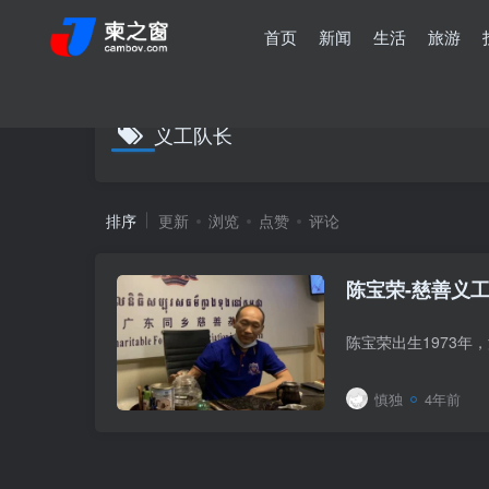
首页
新闻
生活
旅游
义工队长
排序
更新
浏览
点赞
评论
陈宝荣-慈善义
慎独
4年前