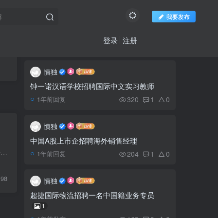
我要发布
登录
注册
推荐阅读
社区新帖
欢迎访问柬之窗
更多
慎独
柬国航将恢复金边=南宁
1
航线
钟一诺汉语学校招聘国际中文实习教师
320
1
0
1年前回复
贡布国际港口将于3月底
2
竣工
慎独
中国A股上市企招聘海外销售经理
柬埔寨国税局：9月1日
陈宝荣出生1973年，湖北黄冈人。20年前，来到柬埔寨，当时成为了的金矿老板，在当地定居，后来经历了投资失败跌入谷底，如今走上慈善救助的道路。一生起起落落，坎坎坷坷，经历了大喜大悲，可以...
3
204
1
0
1年前回复
起能量饮料特别税调至15%
198
慎独
柬埔寨118岁老人自愿接
4
超捷国际物流招聘一名中国籍业务专员
种新冠疫苗
1