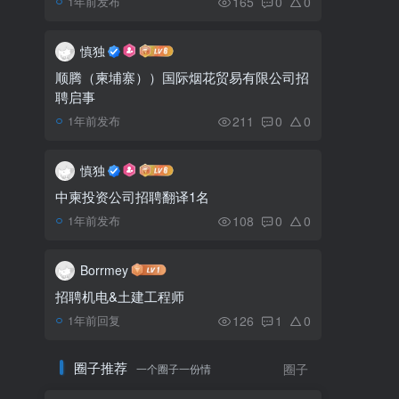
165
0
0
1年前发布
胡志明至金边航班恢复，
5
金边至成都航班熔断
慎独
顺腾（柬埔寨））国际烟花贸易有限公司招
聘启事
国际足联世界杯抵达柬埔
6
寨，洪森首相亲吻世界杯
211
0
0
1年前发布
慎独
中柬投资公司招聘翻译1名
108
0
0
1年前发布
Borrmey
招聘机电&土建工程师
126
1
0
1年前回复
圈子推荐
一个圈子一份情
圈子