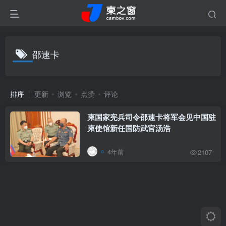
邵速卡
排序
更新
浏览
点赞
评论
柬国家宪兵司令邵速卡将军会见中国驻
柬使馆新任国防武官汤浩
4年前
2107