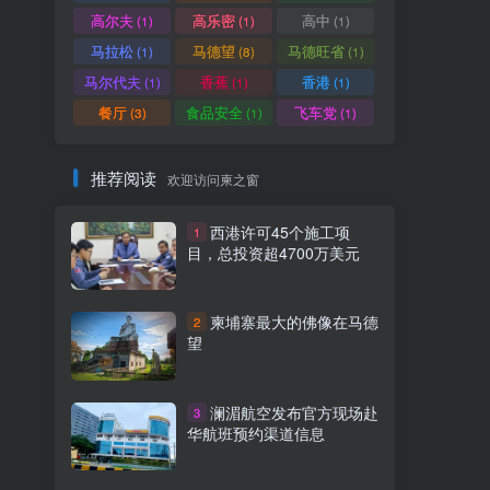
高尔夫
高乐密
高中
(1)
(1)
(1)
马拉松
马德望
马德旺省
(1)
(8)
(1)
马尔代夫
香蕉
香港
(1)
(1)
(1)
餐厅
食品安全
飞车党
(3)
(1)
(1)
推荐阅读
欢迎访问柬之窗
西港许可45个施工项
1
目，总投资超4700万美元
柬埔寨最大的佛像在马德
2
望
澜湄航空发布官方现场赴
3
华航班预约渠道信息