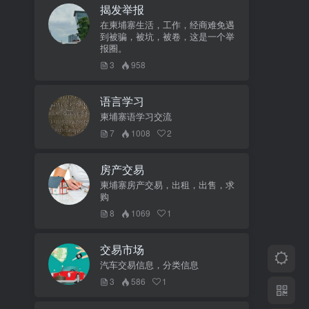
揭发举报
在柬埔寨生活，工作，经商难免遇
到被骗，被坑，被卷，这是一个举
报圈。
3
958
语言学习
柬埔寨语学习交流
7
1008
2
房产交易
柬埔寨房产交易，出租，出售，求
购
8
1069
1
交易市场
汽车交易信息，分类信息
3
586
1