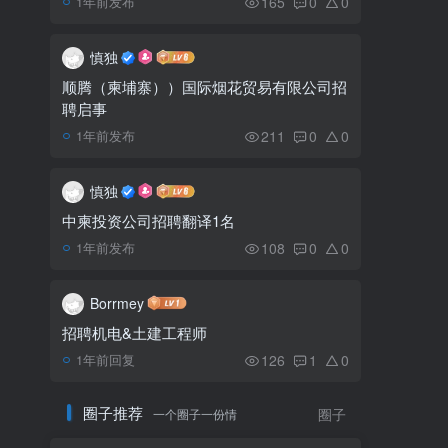
165
0
0
1年前发布
西港一名中国男子驾车掉
5
入水沟身亡
慎独
顺腾（柬埔寨））国际烟花贸易有限公司招
聘启事
柬埔寨新税法的主要特点
6
解析
211
0
0
1年前发布
慎独
中柬投资公司招聘翻译1名
108
0
0
1年前发布
Borrmey
招聘机电&土建工程师
126
1
0
1年前回复
圈子推荐
一个圈子一份情
圈子