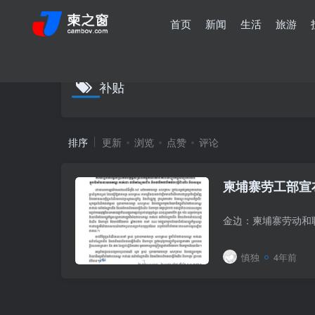
首页
新闻
生活
旅游
补贴
排序
更新
浏览
点赞
评论
柬埔寨劳工部宣
慎独
4年前