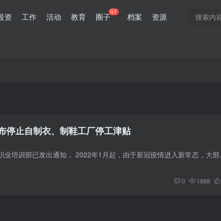
+1
投资
工作
活动
教育
圈子
档案
资源
布停止自制衣、制鞋工厂停工津贴
金边：柬埔寨劳动和职业培训部已发出通知，
0
1888