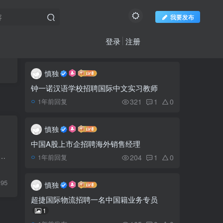
我要发布
登录
注册
推荐阅读
社区新帖
欢迎访问柬之窗
更多
慎独
西港许可45个施工项
1
目，总投资超4700万美元
钟一诺汉语学校招聘国际中文实习教师
321
1
0
1年前回复
柬埔寨最大的佛像在马德
2
望
慎独
中国A股上市企招聘海外销售经理
澜湄航空发布官方现场赴
 2022年1月起，由于新冠疫情进入新常态，大部分工厂已恢复正常运营。自本通知发出之日起停止发放工厂停工补贴，由于旅游业还没恢复，旅行用品和旅游业...
3
204
1
0
1年前回复
华航班预约渠道信息
95
慎独
不要人夸颜色好，只留清
4
超捷国际物流招聘一名中国籍业务专员
气满乾坤-柬埔寨语
1