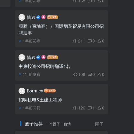
165
0
0
1年前发布
福特 EcoSport2022新
5
款，每月只需​​支付 197 美元
慎独
顺腾（柬埔寨））国际烟花贸易有限公司招
聘启事
当局逮捕四名前金界员
6
工，涉嫌阻碍防疫措施执行
211
0
0
1年前发布
慎独
中柬投资公司招聘翻译1名
108
0
0
1年前发布
Borrmey
招聘机电&土建工程师
126
1
0
1年前回复
圈子推荐
一个圈子一份情
圈子