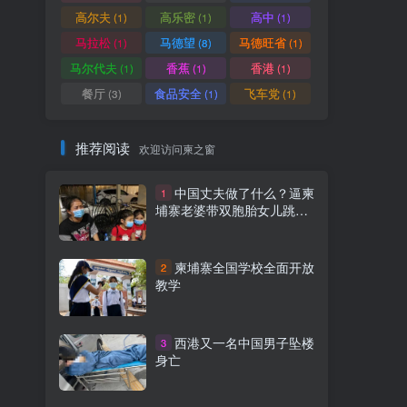
高尔夫
高乐密
高中
(1)
(1)
(1)
马拉松
马德望
马德旺省
(1)
(8)
(1)
马尔代夫
香蕉
香港
(1)
(1)
(1)
餐厅
食品安全
飞车党
(3)
(1)
(1)
推荐阅读
欢迎访问柬之窗
中国丈夫做了什么？逼柬
1
埔寨老婆带双胞胎女儿跳河
自杀
柬埔寨全国学校全面开放
2
教学
西港又一名中国男子坠楼
3
身亡