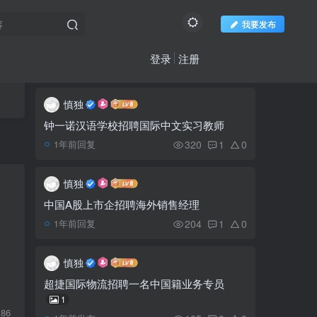
我要发布
登录
注册
推荐阅读
社区新帖
欢迎访问柬之窗
更多
慎独
中国丈夫做了什么？逼柬
1
埔寨老婆带双胞胎女儿跳河
钟一诺汉语学校招聘国际中文实习教师
自杀
320
1
0
1年前回复
柬埔寨全国学校全面开放
2
教学
慎独
中国A股上市企招聘海外销售经理
西港又一名中国男子坠楼
3
204
1
0
1年前回复
身亡
慎独
马来亚银行被评为 2021
4
超捷国际物流招聘一名中国籍业务专员
年柬埔寨最佳国际银行
1
86