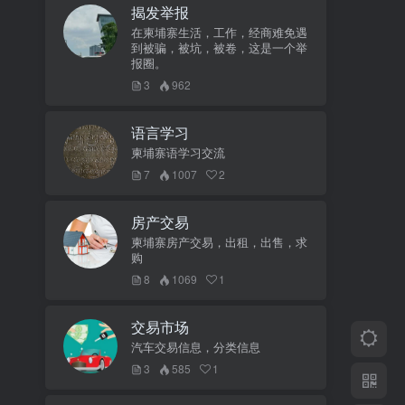
揭发举报
在柬埔寨生活，工作，经商难免遇
到被骗，被坑，被卷，这是一个举
报圈。
3
962
语言学习
柬埔寨语学习交流
7
1007
2
房产交易
柬埔寨房产交易，出租，出售，求
购
8
1069
1
交易市场
汽车交易信息，分类信息
3
585
1