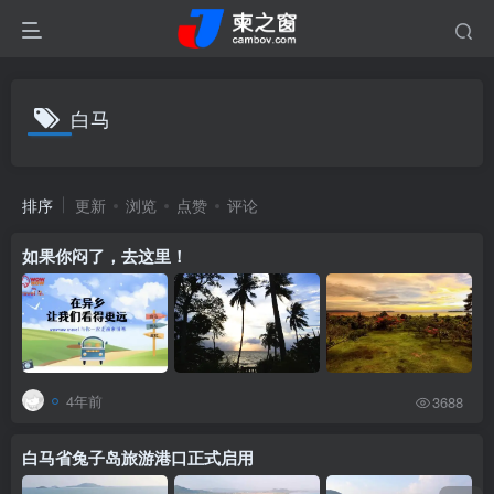
白马
排序
更新
浏览
点赞
评论
如果你闷了，去这里！
4年前
3688
白马省兔子岛旅游港口正式启用