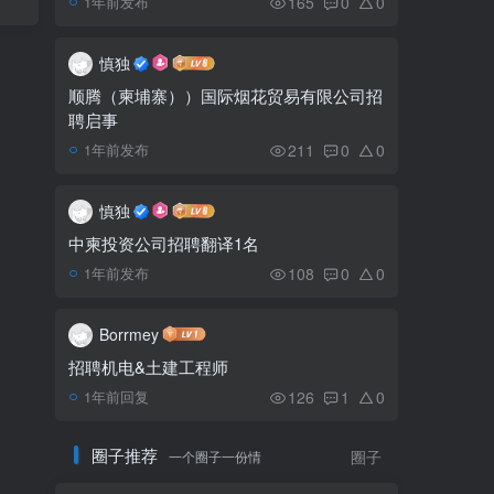
165
0
0
1年前发布
大使馆关于调整自柬乘机
5
赴华人员远端防控要求的通
慎独
知（3月24日）
顺腾（柬埔寨））国际烟花贸易有限公司招
聘启事
昨夜雷西郊发生火灾，
6
18座房屋被烧毁
211
0
0
1年前发布
慎独
中柬投资公司招聘翻译1名
108
0
0
1年前发布
Borrmey
招聘机电&土建工程师
126
1
0
1年前回复
圈子推荐
一个圈子一份情
圈子