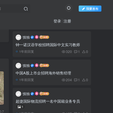
我要发布
登录
注册
推荐阅读
社区新帖
欢迎访问柬之窗
更多
慎独
一中籍男子在国公省溺水
1
身亡
钟一诺汉语学校招聘国际中文实习教师
320
1
0
1年前回复
贡布省29个旅游场所迎
2
接柬埔寨新年，等你来！
慎独
中国A股上市企招聘海外销售经理
东盟足球锦标赛直播美的
3
204
1
0
1年前回复
商品打折30%
慎独
截至7月，柬埔寨发展理
4
超捷国际物流招聘一名中国籍业务专员
事会共批准93个新项目
1
7