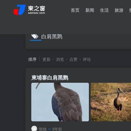
首页
新闻
生活
旅游
白肩黑鹮
排序
更新
浏览
点赞
评论
柬埔寨白肩黑鹮
慎独
5年前