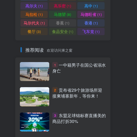
高尔夫
高乐密
高中
(1)
(1)
(1)
马拉松
马德望
马德旺省
(1)
(8)
(1)
马尔代夫
香蕉
香港
(1)
(1)
(1)
餐厅
食品安全
飞车党
(3)
(1)
(1)
推荐阅读
欢迎访问柬之窗
一中籍男子在国公省溺水
1
身亡
贡布省29个旅游场所迎
2
接柬埔寨新年，等你来！
东盟足球锦标赛直播美的
3
商品打折30%