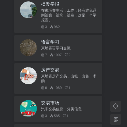
揭发举报
在柬埔寨生活，工作，经商难免遇
到被骗，被坑，被卷，这是一个举
报圈。
3
962
语言学习
柬埔寨语学习交流
7
1007
2
房产交易
柬埔寨房产交易，出租，出售，求
购
8
1069
1
交易市场
汽车交易信息，分类信息
3
585
1