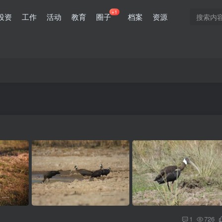
+1
投资
工作
活动
教育
圈子
档案
资源
1
726