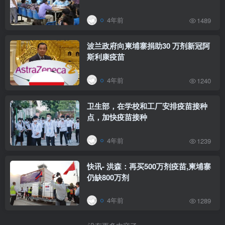
4年前
1489
波兰政府向柬埔寨捐助30 万剂新冠阿
斯利康疫苗
4年前
1240
卫生部，在学校和工厂安排疫苗接种
点，加快疫苗接种
4年前
1239
快讯- 洪森：再买500万剂疫苗,柬埔寨
仍缺800万剂
4年前
1289