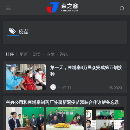
疫苗
排序
更新
浏览
点赞
评论
第一天，柬埔寨4万民众完成第五剂接
种
4年前
2023
科兴公司和柬埔寨制药厂签署新冠疫苗灌装合作谅解备忘录