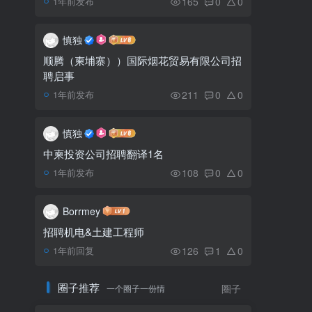
165
0
0
1年前发布
柬埔寨将生产新冠特效药
5
Molnupiravir（莫努匹韦）
慎独
顺腾（柬埔寨））国际烟花贸易有限公司招
聘启事
集市活动Odom
6
Farmers’ Market，每月一次
211
0
0
1年前发布
不要错过哦
慎独
中柬投资公司招聘翻译1名
108
0
0
1年前发布
Borrmey
招聘机电&土建工程师
126
1
0
1年前回复
圈子推荐
一个圈子一份情
圈子