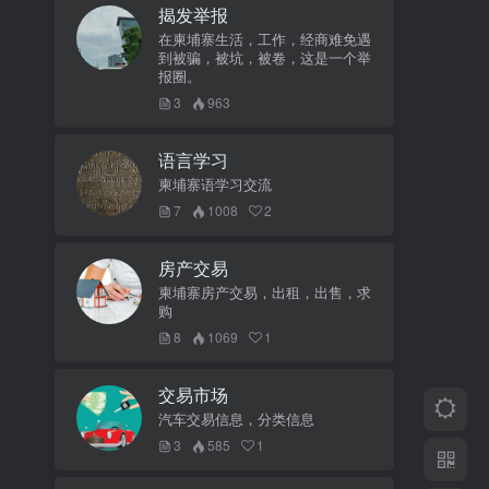
揭发举报
在柬埔寨生活，工作，经商难免遇
到被骗，被坑，被卷，这是一个举
报圈。
3
963
语言学习
柬埔寨语学习交流
7
1008
2
房产交易
柬埔寨房产交易，出租，出售，求
购
8
1069
1
交易市场
汽车交易信息，分类信息
3
585
1