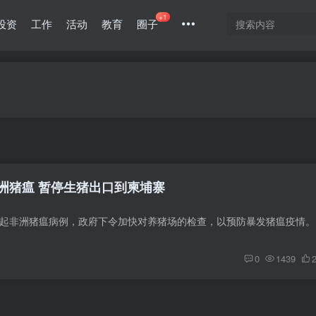
+1
投资
工作
活动
教育
圈子
洲猪瘟 暂停生猪出口到柬埔寨
泰国本土日前
0
1439