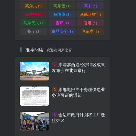
高尔夫
高乐密
高中
(1)
(1)
(1)
马拉松
马德望
马德旺省
(1)
(8)
(1)
马尔代夫
香蕉
香港
(1)
(1)
(1)
餐厅
食品安全
飞车党
(3)
(1)
(1)
推荐阅读
欢迎访问柬之窗
柬埔寨西港经济特区成果
1
发布会在北京举行
柬邮电部关于办理快递业
2
务许可证的通知
金边市政府计划将工厂迁
3
往郊区