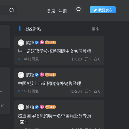
我要发布
登录
注册
推荐阅读
社区新帖
欢迎访问柬之窗
更多
慎独
柬埔寨西港经济特区成果
1
发布会在北京举行
钟一诺汉语学校招聘国际中文实习教师
320
1
0
1年前回复
柬邮电部关于办理快递业
2
务许可证的通知
慎独
中国A股上市企招聘海外销售经理
金边市政府计划将工厂迁
出现首起非洲猪瘟病例，政府下令加快对养猪场的检查，以预防暴发猪瘟疫情。泰国政府发言人塔纳孔昨日表示，畜牧部将继续在曼谷发现猪瘟病例的地区进行检查，如果确认存在病毒，将...
3
204
1
0
1年前回复
往郊区
210
慎独
FIFA世界杯奖杯巡回6月
4
超捷国际物流招聘一名中国籍业务专员
15日抵达柬埔寨
1