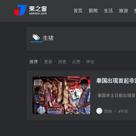
首页
新闻
生活
旅游
生猪
排序
更新
浏览
点赞
评论
泰国出现首起非
慎独
4年前