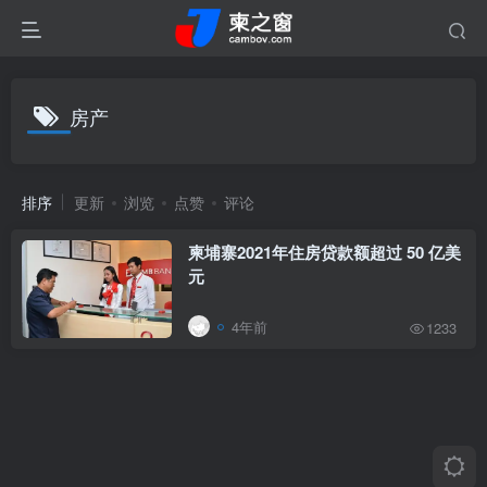
房产
排序
更新
浏览
点赞
评论
柬埔寨2021年住房贷款额超过 50 亿美
元
4年前
1233