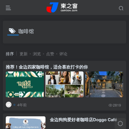
咖啡馆
排序
更新
浏览
点赞
评论
推荐！金边四家咖啡馆，适合喜欢打卡的你
4年前
2819
金边狗狗爱好者咖啡店Doggo Café