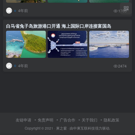
4年前
1765
白马省兔子岛旅游港口开通 海上国际口岸连接富国岛
4年前
2474
友链申请
免责声明
广告合作
关于我们
隐私政策
Copyright © 2021 ·
柬之窗
· 由
中柬互联科技
强力驱动.