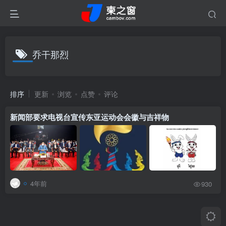
乔干那烈
排序
更新
浏览
点赞
评论
新闻部要求电视台宣传东亚运动会会徽与吉祥物
4年前
930